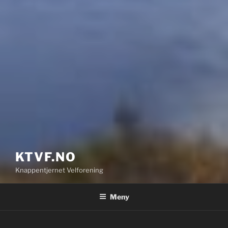
KTVF.NO
Knappentjernet Velforening
Meny