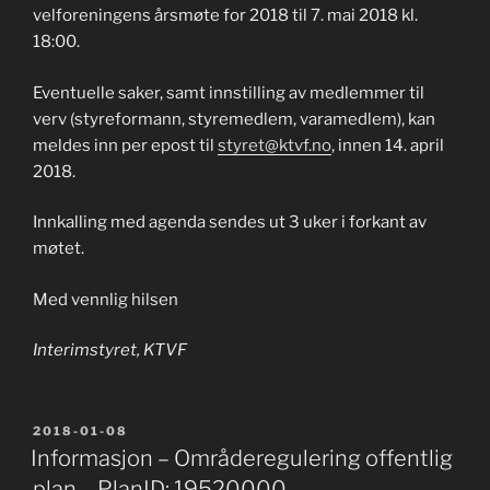
velforeningens årsmøte for 2018 til 7. mai 2018 kl.
18:00.
Eventuelle saker, samt innstilling av medlemmer til
verv (styreformann, styremedlem, varamedlem), kan
meldes inn per epost til
styret@ktvf.no
, innen 14. april
2018.
Innkalling med agenda sendes ut 3 uker i forkant av
møtet.
Med vennlig hilsen
Interimstyret, KTVF
PUBLISERT
2018-01-08
Informasjon – Områderegulering offentlig
plan – PlanID: 19520000