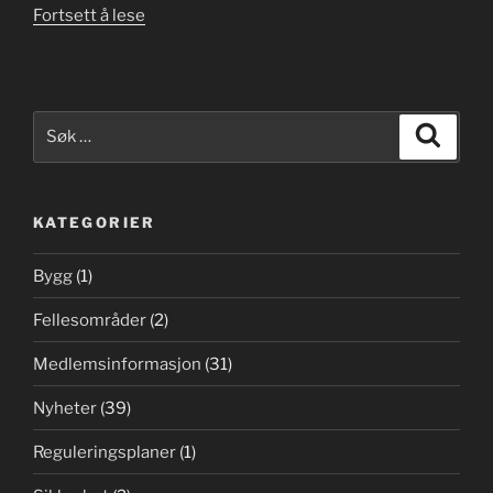
«Velforeningen
Fortsett å lese
oppfordrer
til
ekstra
kontroll
Søk
Søk
og
etter:
sikring
av
KATEGORIER
byggeplasser
pga
Bygg
(1)
uvær»
Fellesområder
(2)
Medlemsinformasjon
(31)
Nyheter
(39)
Reguleringsplaner
(1)