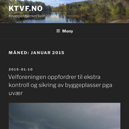
Gå
KTVF.NO
til
Knappentjernet Velforening
innhold
Meny
MÅNED:
JANUAR 2015
PUBLISERT
2015-01-10
Velforeningen oppfordrer til ekstra
kontroll og sikring av byggeplasser pga
uvær