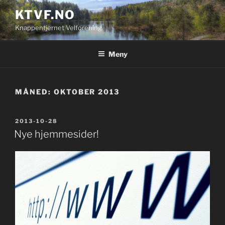
Gå
KTVF.NO
til
Knappentjernet Velforening
innhold
Meny
MÅNED:
OKTOBER 2013
PUBLISERT
2013-10-28
Nye hjemmesider!