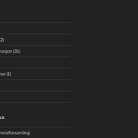
2)
masjon
(31)
ner
(1)
GG
eneralforsamling