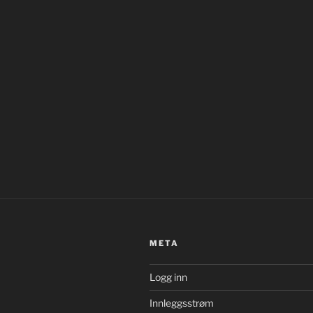
META
Logg inn
Innleggsstrøm