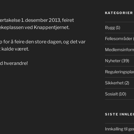
KATEGORIER
ertakelse 1. desember 2013, feiret
keplassen ved Knappentjernet.
Bygg
(1)
Fellesområder
(
for å feire den store dagen, og det var
t kalde været.
Medlemsinfor
Nyheter
(39)
med hverandre!
Reguleringspla
Sikkerhet
(2)
Sosialt
(10)
SISTE INNLE
Innkalling til g