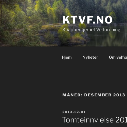
Gå
til
KTVF.NO
innhold
Knappentjernet Velforening
Hjem
Nyheter
Om velfo
MÅNED:
DESEMBER 2013
PUBLISERT
2013-12-01
Tomteinnvielse 20