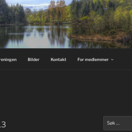
reningen
Bilder
Kontakt
For medlemmer
Søk
13
etter: