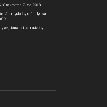
18 er utsatt til 7. mai 2018
mråderegulering offentlig plan –
0000
ng av juletrær til resirkulering