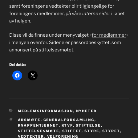
samt foreningens vedtekter blir tilgjengelige for
foreningens medlemmer, på våre
interne sider
i løpet
av helgen.
Disse vil da finnes under menyvalget «
for medlemmer
»
i menyen ovenfor. Sidene er passordbeskyttet, som
annonsert på stiftelsesmøtet.
Del dette:
KATEGORIER
MEDLEMSINFORMASJON
,
NYHETER
STIKKORD
ÅRSMØTE
,
GENERALFORSAMLING
,
KNAPPENTJERNET
,
KTVF
,
STIFTELSE
,
STIFTELSESMØTE
,
STIFTET
,
STYRE
,
STYRET
,
VEDTEKTER
,
VELFORENING