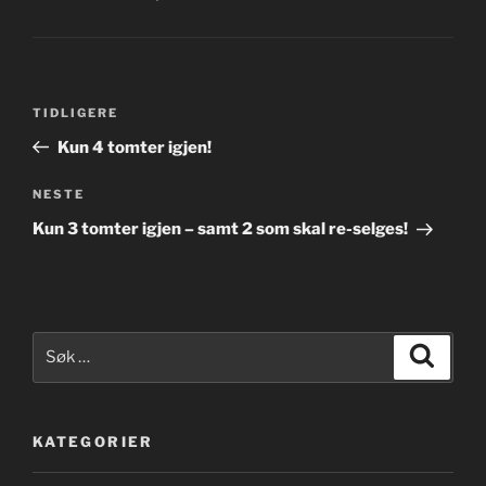
Innleggsnavigasjon
Forrige
TIDLIGERE
innlegg
Kun 4 tomter igjen!
Neste
NESTE
innlegg
Kun 3 tomter igjen – samt 2 som skal re-selges!
Søk
Søk
etter:
KATEGORIER