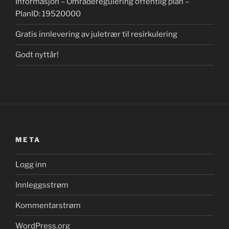
Informasjon – Områderegulering offentlig plan –
PlanID: 19520000
Gratis innlevering av juletrær til resirkulering
Godt nyttår!
META
Logg inn
Innleggsstrøm
Kommentarstrøm
WordPress.org