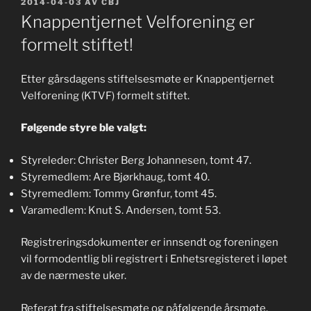
PUBLISERT
2014-04-03
AV
CBJ
Knappentjernet Velforening er
formelt stiftet!
Etter gårsdagens stiftelsesmøte er Knappentjernet
Velforening (KTVF) formelt stiftet.
Følgende styre ble valgt:
Styreleder: Christer Berg Johannesen, tomt 47.
Styremedlem: Are Bjørkhaug, tomt 40.
Styremedlem: Tommy Grønfur, tomt 45.
Varamedlem: Knut S. Andersen, tomt 53.
Registreringsdokumenter er innsendt og foreningen
vil formodentlig bli registrert i Enhetsregisteret i løpet
av de nærmeste uker.
Referat fra stiftelsesmøte og påfølgende årsmøte,